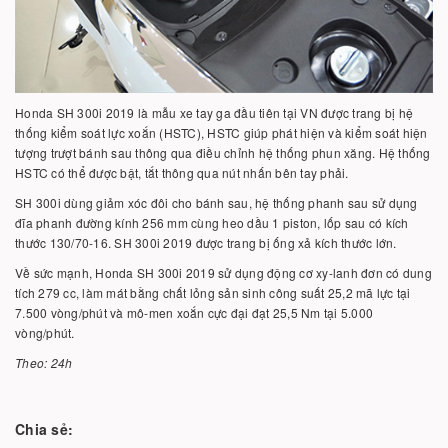
Honda SH 300i 2019 là mẫu xe tay ga đầu tiên tại VN được trang bị hệ
thống kiểm soát lực xoắn (HSTC), HSTC giúp phát hiện và kiểm soát hiện
tượng trượt bánh sau thông qua điều chỉnh hệ thống phun xăng. Hệ thống
HSTC có thể được bật, tắt thông qua nút nhấn bên tay phải.
SH 300i dùng giảm xóc đôi cho bánh sau, hệ thống phanh sau sử dụng
đĩa phanh đường kính 256 mm cùng heo dầu 1 piston, lốp sau có kích
thước 130/70-16. SH 300i 2019 được trang bị ống xả kích thước lớn.
Về sức mạnh, Honda SH 300i 2019 sử dụng động cơ xy-lanh đơn có dung
tích 279 cc, làm mát bằng chất lỏng sản sinh công suất 25,2 mã lực tại
7.500 vòng/phút và mô-men xoắn cực đại đạt 25,5 Nm tại 5.000
vòng/phút.
Theo: 24h
Chia sẻ: