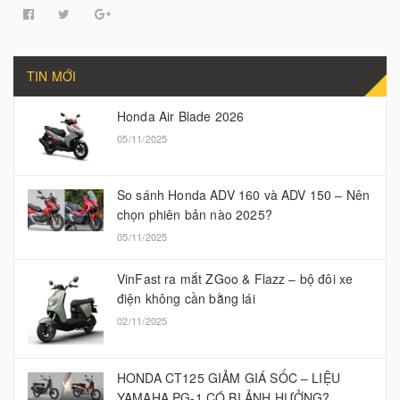
TIN MỚI
Honda Air Blade 2026
05/11/2025
So sánh Honda ADV 160 và ADV 150 – Nên
chọn phiên bản nào 2025?
05/11/2025
VinFast ra mắt ZGoo & Flazz – bộ đôi xe
điện không cần bằng lái
02/11/2025
HONDA CT125 GIẢM GIÁ SỐC – LIỆU
YAMAHA PG-1 CÓ BỊ ẢNH HƯỞNG?