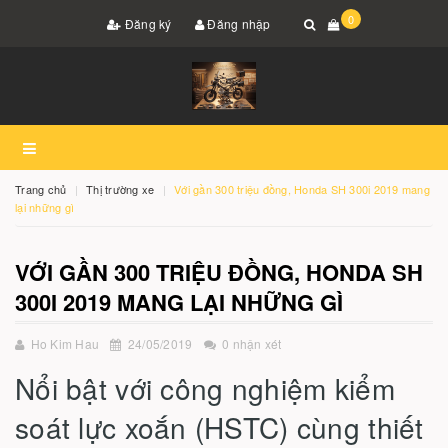
0
Đăng ký
Đăng nhập
Trang chủ
Thị trường xe
Với gần 300 triệu đồng, Honda SH 300i 2019 mang
lại những gì
VỚI GẦN 300 TRIỆU ĐỒNG, HONDA SH
300I 2019 MANG LẠI NHỮNG GÌ
Ho Kim Hau
24/05/2019
0 nhận xét
Nổi bật với công nghiệm kiểm
soát lực xoắn (HSTC) cùng thiết