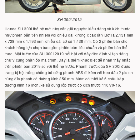
SH 300i 2019.
Honda SH 300i thế hệ mới này vẫn giữ nguyên kiểu dáng và kích thước
như phiên bản tiền nhiệm với chiều dài x rộng x cao lần lượt là 2.131 mm
x 728 mm x 1.193 mm, chiều dài cơ sở 1.438 mm. Có 2 phiên bản cho
khách hàng lựa chọn bao gồm phiên bản tiêu chuẩn và phiên bản thể
thao. Mặt trước của SH 300i 2019 nổi bật với dãy đèn định vị tạo dáng
chữ V cùng phần ốp mạ crom. Đây là điểm khác biệt dễ nhận thấy nhất
trên phiên bản 2019 so với thế hệ trước. Phanh trước của SH 300i được
trang bị hệ thống chống bó cứng phanh ABS đi kèm với heo dầu 2 piston
cùng đĩa phanh có đường kính 350 mm. Mâm có thiết kế 6 chấu kép
đường kính 16 inch, xe sử dụng lốp trước có kích thước 110/70-16.