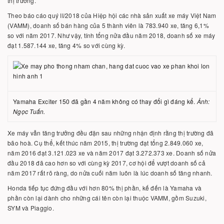
thị trường.
Theo báo cáo quý II/2018 của Hiệp hội các nhà sản xuất xe máy Việt Nam
(VAMM), doanh số bán hàng của 5 thành viên là 783.940 xe, tăng 6,1%
so với năm 2017. Như vậy, tính tổng nửa đầu năm 2018, doanh số xe máy
đạt 1.587.144 xe, tăng 4% so với cùng kỳ.
Yamaha Exciter 150 đã gần 4 năm không có thay đổi gì đáng kể.
Ảnh:
Ngọc Tuấn.
Xe máy vẫn tăng trưởng đều đặn sau những nhận định rằng thị trường đã
bão hoà. Cụ thể, kết thúc năm 2015, thị trường đạt tổng 2.849.060 xe,
năm 2016 đạt 3.121.023 xe và năm 2017 đạt 3.272.373 xe. Doanh số nửa
đầu 2018 đã cao hơn so với cùng kỳ 2017, cơ hội để vượt doanh số cả
năm 2017 rất rõ ràng, do nửa cuối năm luôn là lúc doanh số tăng nhanh.
Honda tiếp tục đứng đầu với hơn 80% thị phần, kế đến là Yamaha và
phần còn lại dành cho những cái tên còn lại thuộc VAMM, gồm Suzuki,
SYM và Piaggio.