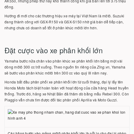
AK550, nhưng phép thử này khó thành công khi giá bán lên tới 375 triệu
đồng.
Hướng đi mới cho các thương hiệu xe máy tại Việt Nam là môtô. Suzuki
đang thành công với GSX-R150 và GSX-S150 nhờ giá bán dễ tiếp cận,
nhưng chưa có doanh số tốt ở phân khúc môtô lớn hơn.
Đặt cược vào xe phân khối lớn
Yamaha bước nửa chân vào phân khúc xe phân khối lớn bằng một vài
dòng môtô 300 cc trở xuống. Theo nguồn tin riêng của
Zing.vn
, Yamaha
sẽ bước vào phân khúc môtô trên 300 cc vào quý III năm nay.
Honda bắt đầu phân phối xe phân khối lớn từ cuối tháng, đại lý lấy tên
Honda Moto tách biệt hoàn toàn với hoạt động của cửa hàng Head truyền
thống. Trước đó, hãng xe Nhật Bản đã thăm dò bằng mẫu Rebel 300. Còn
Piaggio vẫn chưa tìm được đối tác phân phối Aprilia và Moto Guzzi.
Các hãng bước vào mảng môtô phân khối lớn là nỗi lo cho đại lý nhập