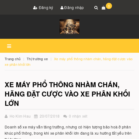
0
Đăng ký
Đăng nhập
Trang chủ
Thị trường xe
Xe máy phổ thông nhàm chán, hãng đặt cược vào
xe phân khối lớn
XE MÁY PHỔ THÔNG NHÀM CHÁN,
HÃNG ĐẶT CƯỢC VÀO XE PHÂN KHỐI
LỚN
Ho Kim Hau
20/07/2018
0 nhận xét
Doanh số xe máy vẫn tăng trưởng, nhưng có hiện tượng bão hoà ở phân
khúc phổ thông, trong khi xe phân khối lớn đang là xu hướng tất yếu trên