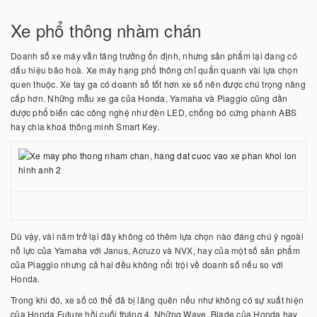
Xe phổ thông nhàm chán
Doanh số xe máy vẫn tăng trưởng ổn định, nhưng sản phẩm lại đang có
dấu hiệu bão hoà. Xe máy hạng phổ thông chỉ quẩn quanh vài lựa chọn
quen thuộc. Xe tay ga có doanh số tốt hơn xe số nên được chú trọng nâng
cấp hơn. Những mẫu xe ga của Honda, Yamaha và Piaggio cũng dần
được phổ biến các công nghệ như đèn LED, chống bó cứng phanh ABS
hay chìa khoá thông minh Smart Key.
Dù vậy, vài năm trở lại đây không có thêm lựa chọn nào đáng chú ý ngoài
nỗ lực của Yamaha với Janus, Acruzo và NVX, hay của một số sản phẩm
của Piaggio nhưng cả hai đều không nổi trội về doanh số nếu so với
Honda.
Trong khi đó, xe số có thể đã bị lãng quên nếu như không có sự xuất hiện
của Honda Future hồi cuối tháng 4. Những Wave, Blade của Honda hay