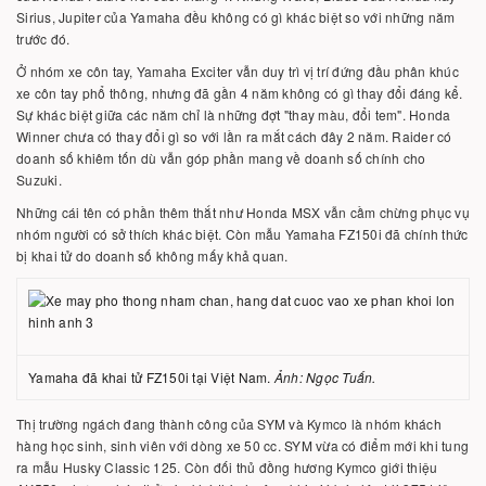
Sirius, Jupiter của Yamaha đều không có gì khác biệt so với những năm
trước đó.
Ở nhóm xe côn tay, Yamaha Exciter vẫn duy trì vị trí đứng đầu phân khúc
xe côn tay phổ thông, nhưng đã gần 4 năm không có gì thay đổi đáng kể.
Sự khác biệt giữa các năm chỉ là những đợt "thay màu, đổi tem". Honda
Winner chưa có thay đổi gì so với lần ra mắt cách đây 2 năm. Raider có
doanh số khiêm tốn dù vẫn góp phần mang về doanh số chính cho
Suzuki.
Những cái tên có phần thêm thắt như Honda MSX vẫn cầm chừng phục vụ
nhóm người có sở thích khác biệt. Còn mẫu Yamaha FZ150i đã chính thức
bị khai tử do doanh số không mấy khả quan.
Yamaha đã khai tử FZ150i tại Việt Nam.
Ảnh: Ngọc Tuấn.
Thị trường ngách đang thành công của SYM và Kymco là nhóm khách
hàng học sinh, sinh viên với dòng xe 50 cc. SYM vừa có điểm mới khi tung
ra mẫu Husky Classic 125. Còn đối thủ đồng hương Kymco giới thiệu