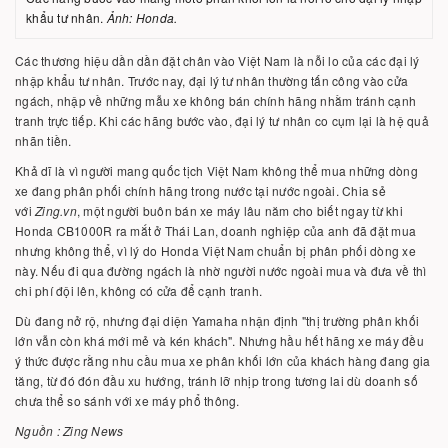
khẩu tư nhân.
Ảnh: Honda.
Các thương hiệu dần dần đặt chân vào Việt Nam là nỗi lo của các đại lý
nhập khẩu tư nhân. Trước nay, đại lý tư nhân thường tấn công vào cửa
ngách, nhập về những mẫu xe không bán chính hãng nhằm tránh cạnh
tranh trực tiếp. Khi các hãng bước vào, đại lý tư nhân co cụm lại là hệ quả
nhãn tiền.
Khả dĩ là vì người mang quốc tịch Việt Nam không thể mua những dòng
xe đang phân phối chính hãng trong nước tại nước ngoài. Chia sẻ
với
Zing.vn
, một người buôn bán xe máy lâu năm cho biết ngay từ khi
Honda CB1000R ra mắt ở Thái Lan, doanh nghiệp của anh đã đặt mua
nhưng không thể, vì lý do Honda Việt Nam chuẩn bị phân phối dòng xe
này. Nếu đi qua đường ngách là nhờ người nước ngoài mua và đưa về thì
chi phí đội lên, không có cửa để cạnh tranh.
Dù đang nở rộ, nhưng đại diện Yamaha nhận định "thị trường phân khối
lớn vẫn còn khá mới mẻ và kén khách". Nhưng hầu hết hãng xe máy đều
ý thức được rằng nhu cầu mua xe phân khối lớn của khách hàng đang gia
tăng, từ đó đón đầu xu hướng, tránh lỡ nhịp trong tương lai dù doanh số
chưa thể so sánh với xe máy phổ thông.
Nguồn : Zing News