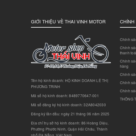
GIỚI THIỆU VỀ THAI VINH MOTOR
CHÍNH
Chính sác
Chính sác
thanh to
Chính sá
hàng
Chính sá
Tên hộ kinh doanh: HỘ KINH DOANH LÊ THỊ
Chính sác
PHƯƠNG TRINH
Chính sá
Mã số hộ kinh doanh: 8489770647-001
THÔNG T
Mã số đăng ký hộ kinh doanh: 32A8042030
Đăng ký lần đầu: ngày 21 tháng 06 năm 2025
Địa chỉ trụ sở hộ kinh doanh: 86 Hoàng Diệu,
Phường Phước Ninh, Quận Hải Châu, Thành
phố Đà Nẵng, Việt Nam