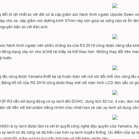
 đổi rỏ rệt nhất so với đời cũ là cặp giảm xóc hành trình ngược Upside Down 
đẹp cho xe, cặp giảm xóc đường kính 37mm này còn giúp xe cứng cáp và ổn địn
 nguyên bản so với đàn anh.
xóc hành trình ngược nên phần chảng ba của R3 2019 cũng được nâng cấp tươn
-đông dạng clip-on cho tư thế lái thấp và thể thao hơn. Những thay đổi trên mang
ệ trước.
tắc cũng được Yamaha thiết kệ lại hoàn toàn với nút còi đổi chổ cho công tắc 
. Bảng đồ hồ của R3 2019 cũng được thay mới với màn hình LCD đơn sắc có gia
ZF-R3 vẫn sử dụng động cơ xy-lanh đôi DOHC, dung tích 321cc, 4 van, làm mát
ợc cải tiến với trái piston bằng nhôm chịu nhiệt cao và các xy-lanh sử dụng 
iASil là xy-lanh được làm ra với bí quyết công nghệ độc quyền của Yamaha. Xy-
 xy-lanh có độ cứng và độ bền cao hơn xy-lanh truyền thống. Ưu điểm của xy-la
ịu nhiệt tốt, giảm sự hao hụt dầu bôi trơn và tiết kiệm nhiên liệu.