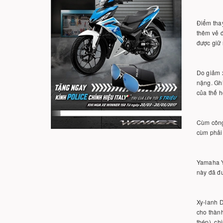
Điểm thay
thêm vẻ 
được giữ
Do giảm 
nặng. Ghi
của thế h
Cùm công 
cùm phải
Yamaha Y
này đã đư
Xy-lanh D
cho thành
thép), ch