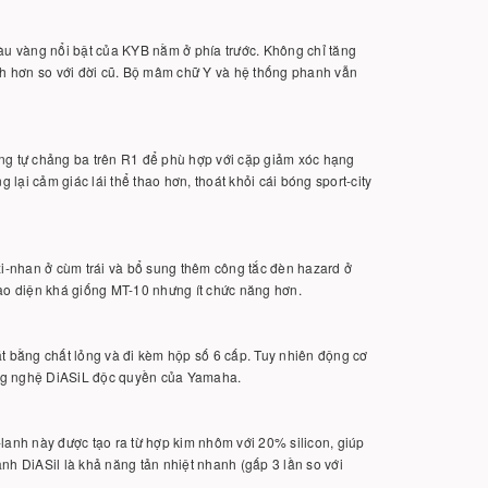
màu vàng nổi bật của KYB nằm ở phía trước. Không chỉ tăng
h hơn so với đời cũ. Bộ mâm chữ Y và hệ thống phanh vẫn
g tự chảng ba trên R1 để phù hợp với cặp giảm xóc hạng
 lại cảm giác lái thể thao hơn, thoát khỏi cái bóng sport-city
xi-nhan ở cùm trái và bổ sung thêm công tắc đèn hazard ở
o diện khá giống MT-10 nhưng ít chức năng hơn.
 bằng chất lỏng và đi kèm hộp số 6 cấp. Tuy nhiên động cơ
công nghệ DiASiL độc quyền của Yamaha.
lanh này được tạo ra từ hợp kim nhôm với 20% silicon, giúp
nh DiASil là khả năng tản nhiệt nhanh (gấp 3 lần so với