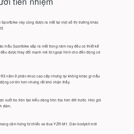
ười tiền nhiệm
portbike này cũng được ra mắt tại một số thị trường khác
125
 mẫu Sportbike sắp ra mắt trong năm nay đều có thiết kế
3 đều được thay đổi mạnh mẽ từ ngoại hình cho đến động cơ
hi R3 nằm ở phân khúc cao cấp nhưng lại không khác gì mẫu
 động cơ lớn hơn nhưng rất khó nhận thấy.
 vuốt bo tròn tạo kiểu dáng tròn trịa hơn đời trước. Hóc gió
nh đám.
ó mang cảm hứng từ chiếc xe đua YZR-M1. Dàn bodykit mới