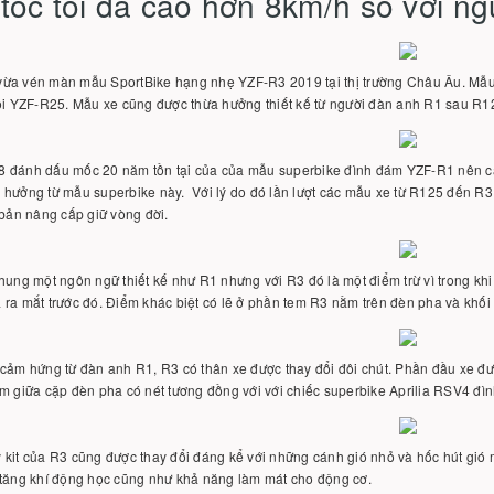
tốc tối đa cao hơn 8km/h so với ng
ừa vén màn mẫu SportBike hạng nhẹ YZF-R3 2019 tại thị trường Châu Âu. Mẫu S
gọi YZF-R25. Mẫu xe cũng được thừa hưởng thiết kế từ người đàn anh R1 sau R
 đánh dấu mốc 20 năm tồn tại của của mẫu superbike đình đám YZF-R1 nên các
 hưởng từ mẫu superbike này. Với lý do đó lần lượt các mẫu xe từ R125 đến R
 bản nâng cấp giữ vòng đời.
hung một ngôn ngữ thiết kế như R1 nhưng với R3 đó là một điểm trừ vì trong k
ra mắt trước đó. Điểm khác biệt có lẽ ở phần tem R3 nằm trên đèn pha và khối
cảm hứng từ đàn anh R1, R3 có thân xe được thay đổi đôi chút. Phần đầu xe được
m giữa cặp đèn pha có nét tương đồng với với chiếc superbike Aprilia RSV4 đì
 kit của R3 cũng được thay đổi đáng kể với những cánh gió nhỏ và hốc hút gi
 tăng khí động học cũng như khả năng làm mát cho động cơ.