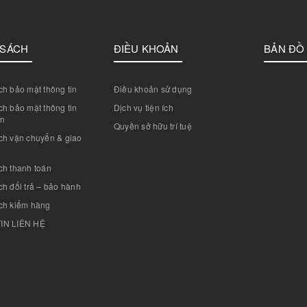
 SÁCH
ĐIỀU KHOẢN
BẢN ĐỒ
h bảo mật thông tin
Điều khoản sử dụng
h bảo mật thông tin
Dịch vụ tiện ích
án
Quyền sở hữu trí tuệ
ch vận chuyển & giao
ch thanh toán
h đổi trả – bảo hành
ch kiểm hàng
IN LIÊN HỆ