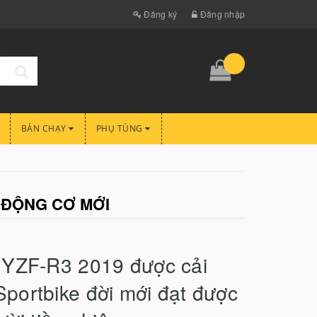
Đăng ký
Đăng nhập
BÁN CHẠY
PHỤ TÙNG
À ĐỘNG CƠ MỚI
 YZF-R3 2019 được cải
 Sportbike đời mới đạt được