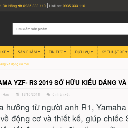
nơi Đà Nẵng ☎ 0935.333.110
Hotline:
0935 333 110
I XE
SẢN PHẨM
TIN TỨC
DỊCH VỤ
KỸ THUẬT XE
áng và động cơ mới
MA YZF- R3 2019 SỞ HỮU KIỂU DÁNG V
m Hau
13/10/2018
0 nhận xét
a hưởng từ người anh R1, Yamaha
 về động cơ và thiết kế, giúp chiếc