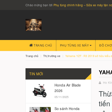
Chào mừng bạn tới
Phụ tùng chính hãng – Sửa xe máy tận 
TRANG CHỦ
PHỤ TÙNG XE MÁY
ĐỒ CHƠ
Trang chủ
Thị trường xe
Yahama YZF- R3 2019 sở hữu kiểu d
YAHA
TIN MỚI
Ho Ki
Honda Air Blade
2026
Thừ
05/11/2025
tiến
So sánh Honda