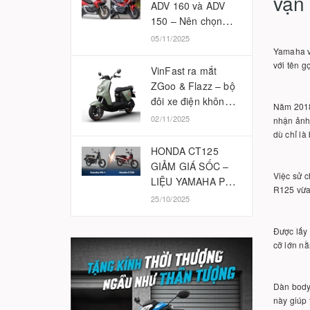
vận 
ADV 160 và ADV
150 – Nên chọn
phiên bản nào
05/11/2025
2025?
Yamaha v
với tên 
VinFast ra mắt
ZGoo & Flazz – bộ
đôi xe điện không
Năm 2018
cần bằng lái
02/11/2025
nhận ảnh
dù chỉ là
HONDA CT125
GIẢM GIÁ SỐC –
Việc sử c
LIỆU YAMAHA PG-
R125 vừa 
1 CÓ BỊ ẢNH
25/10/2025
HƯỞNG?
Được lấy 
cỡ lớn nằ
Dàn body
này giúp