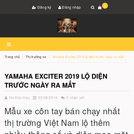
0
Đăng ký
Đăng nhập
Trang chủ
Thị trường xe
Yamaha Exciter 2019 lộ diện trước ngày ra mắt
YAMAHA EXCITER 2019 LỘ DIỆN
TRƯỚC NGÀY RA MẮT
Ho Kim Hau
03/08/2018
0 nhận xét
Mẫu xe côn tay bán chạy nhất
thị trường Việt Nam lộ thêm