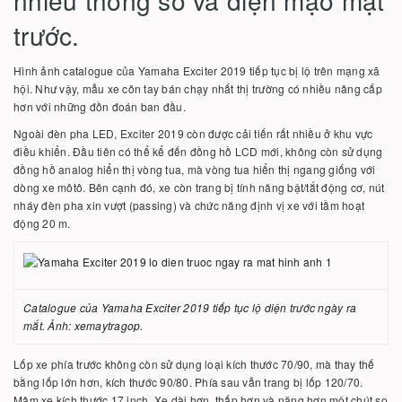
nhiều thông số và diện mạo mặt
trước.
Hình ảnh catalogue của Yamaha Exciter 2019 tiếp tục bị lộ trên mạng xã
hội. Như vậy, mẫu xe côn tay bán chạy nhất thị trường có nhiều nâng cấp
hơn với những đồn đoán ban đầu.
Ngoài đèn pha LED, Exciter 2019 còn được cải tiến rất nhiều ở khu vực
điều khiển. Đầu tiên có thể kể đến đồng hồ LCD mới, không còn sử dụng
đồng hồ analog hiển thị vòng tua, mà vòng tua hiển thị ngang giống với
dòng xe môtô. Bên cạnh đó, xe còn trang bị tính năng bật/tắt động cơ, nút
nháy đèn pha xin vượt (passing) và chức năng định vị xe với tầm hoạt
động 20 m.
Catalogue của Yamaha Exciter 2019 tiếp tục lộ diện trước ngày ra
mắt. Ảnh: xemaytragop.
Lốp xe phía trước không còn sử dụng loại kích thước 70/90, mà thay thế
bằng lốp lớn hơn, kích thước 90/80. Phía sau vẫn trang bị lốp 120/70.
Mâm xe kích thước 17 inch. Xe dài hơn, thấp hơn và nặng hơn một chút so