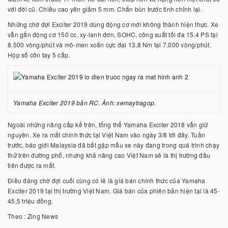
với đời cũ. Chiều cao yên giảm 5 mm. Chắn bùn trước tinh chỉnh lại.
Những chờ đợi Exciter 2019 dùng động cơ mới không thành hiện thực. Xe
vẫn gắn động cơ 150 cc, xy-lanh đơn, SOHC, công suất tối đa 15,4 PS tại
8.500 vòng/phút và mô-men xoắn cực đại 13,8 Nm tại 7.000 vòng/phút.
Hộp số côn tay 5 cấp.
Yamaha Exciter 2019 bản RC. Ảnh: xemaytragop.
Ngoài những nâng cấp kể trên, tổng thể Yamaha Exciter 2018 vẫn giữ
nguyên. Xe ra mắt chính thức tại Việt Nam vào ngày 3/8 tới đây. Tuần
trước, báo giới Malaysia đã bắt gặp mẫu xe này đang trong quá trình chạy
thử trên đường phố, nhưng khả năng cao Việt Nam sẽ là thị trường đầu
tiên được ra mắt.
Điều đáng chờ đợi cuối cùng có lẽ là giá bán chính thức của Yamaha
Exciter 2019 tại thị trường Việt Nam. Giá bán của phiên bản hiện tại là 45-
45,5 triệu đồng.
Theo : Zing News