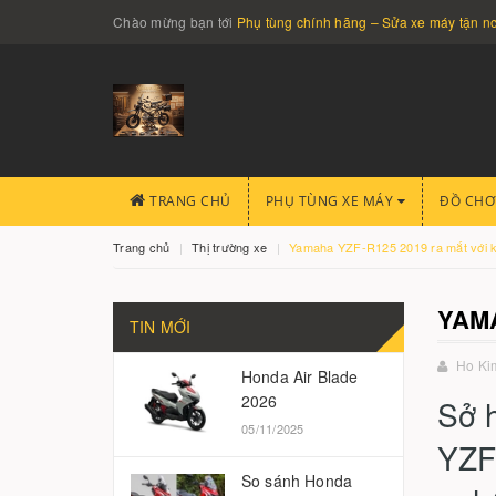
Chào mừng bạn tới
Phụ tùng chính hãng – Sửa xe máy tận 
TRANG CHỦ
PHỤ TÙNG XE MÁY
ĐỒ CHƠ
Trang chủ
Thị trường xe
Yamaha YZF-R125 2019 ra mắt với k
YAMA
TIN MỚI
Ho Ki
Honda Air Blade
2026
Sở 
05/11/2025
YZF
So sánh Honda