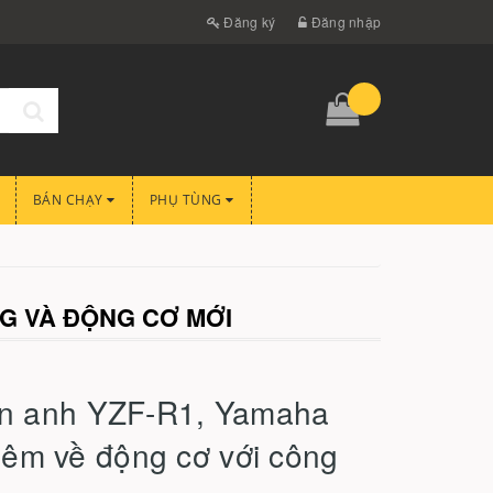
Đăng ký
Đăng nhập
BÁN CHẠY
PHỤ TÙNG
NG VÀ ĐỘNG CƠ MỚI
đàn anh YZF-R1, Yamaha
êm về động cơ với công