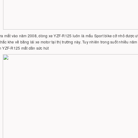
 ra mắt vào năm 2008, dòng xe YZF-R125 luôn là mấu Sport bike cở nhỏ được ư
hắc khe về bằng lái xe motor tại thị trường này. Tuy nhiên trong suốt nhiều n
ến YZF-R125 mất dần sức hút