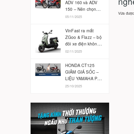
nghệ
ADV 160 và ADV
150 – Nên chọn
Vừa được
phiên bản nào
05/11/2025
2025?
VinFast ra mắt
ZGoo & Flazz – bộ
đôi xe điện không
cần bằng lái
02/11/2025
HONDA CT125
GIẢM GIÁ SỐC –
LIỆU YAMAHA PG-
1 CÓ BỊ ẢNH
25/10/2025
HƯỞNG?