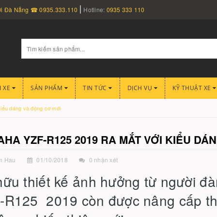
nơi Đà Nẵng ☎ 0935.333.110
Hotline:
0935 333 110
I XE
SẢN PHẨM
TIN TỨC
DỊCH VỤ
KỸ THUẬT XE
iểu dáng và động cơ mới
HA YZF-R125 2019 RA MẮT VỚI KIỂU DÁ
m Hau
01/10/2018
0 nhận xét
hữu thiết kế ảnh hưởng từ người 
-R125 2019 còn được nâng cấp th