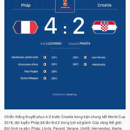
Chiến thắng thuyết phục 4-2 trước Croatia trong trận chung kết World Cup
2018, đội tuyển Pháp đã lần thứ 2 trong lịch sử giành Cúp vàng thế giới.
Đội hình ra sân: Pháp: Lloris, Pavard, Varane, Umtiti, Hernandez, Kante,