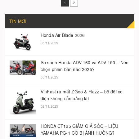
1
2
TIN MỚI
Honda Air Blade 2026
05/11/2025
So sánh Honda ADV 160 và ADV 150 – Nên
chọn phiên bản nào 2025?
05/11/2025
VinFast ra mắt ZGoo & Flazz – bộ đôi xe
điện không cần bằng lái
02/11/2025
HONDA CT125 GIẢM GIÁ SỐC – LIỆU
YAMAHA PG-1 CÓ BỊ ẢNH HƯỞNG?