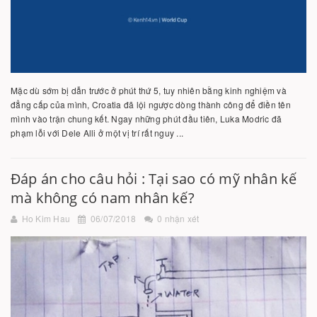
Mặc dù sớm bị dẫn trước ở phút thứ 5, tuy nhiên bằng kinh nghiệm và
đẳng cấp của mình, Croatia đã lội ngược dòng thành công để điền tên
mình vào trận chung kết. Ngay những phút đầu tiên, Luka Modric đã
phạm lỗi với Dele Alli ở một vị trí rất nguy ...
Đáp án cho câu hỏi : Tại sao có mỹ nhân kế
mà không có nam nhân kế?
Ho Kim Hau
06/07/2018
0 nhận xét