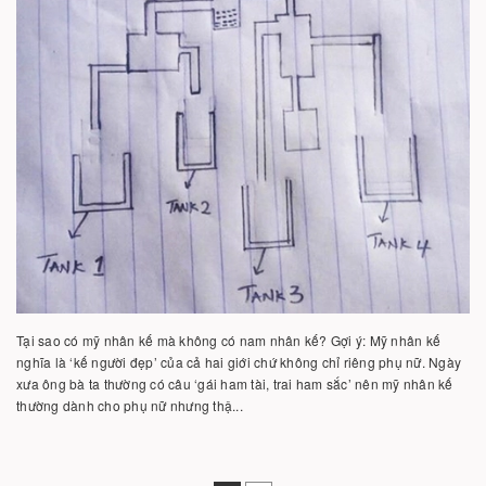
Tại sao có mỹ nhân kế mà không có nam nhân kế? Gợi ý: Mỹ nhân kế
nghĩa là ‘kế người đẹp’ của cả hai giới chứ không chỉ riêng phụ nữ. Ngày
xưa ông bà ta thường có câu ‘gái ham tài, trai ham sắc’ nên mỹ nhân kế
thường dành cho phụ nữ nhưng thậ...