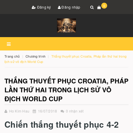
0
Đăng ký
Đăng nhập
Trang chủ
Chương trình
Thắng thuyết phục Croatia, Pháp lần thứ hai trong
lịch sử vô địch World Cup
THẮNG THUYẾT PHỤC CROATIA, PHÁP
LẦN THỨ HAI TRONG LỊCH SỬ VÔ
ĐỊCH WORLD CUP
Ho Kim Hau
16/07/2018
0 nhận xét
Chiến thắng thuyết phục 4-2