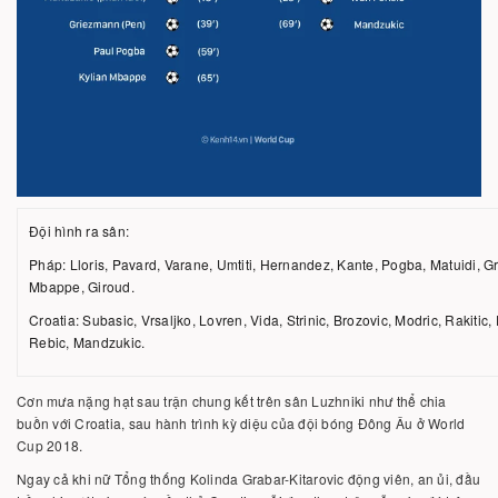
Đội hình ra sân:
Pháp: Lloris, Pavard, Varane, Umtiti, Hernandez, Kante, Pogba, Matuidi, 
Mbappe, Giroud.
Croatia: Subasic, Vrsaljko, Lovren, Vida, Strinic, Brozovic, Modric, Rakitic, 
Rebic, Mandzukic.
Cơn mưa nặng hạt sau trận chung kết trên sân Luzhniki như thể chia
buồn với Croatia, sau hành trình kỳ diệu của đội bóng Đông Âu ở World
Cup 2018.
Ngay cả khi nữ Tổng thống Kolinda Grabar-Kitarovic động viên, an ủi, đầu