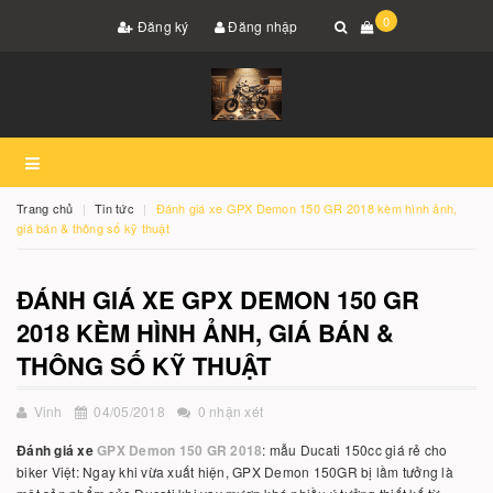
0
Đăng ký
Đăng nhập
Trang chủ
Tin tức
Đánh giá xe GPX Demon 150 GR 2018 kèm hình ảnh,
giá bán & thông số kỹ thuật
ĐÁNH GIÁ XE GPX DEMON 150 GR
2018 KÈM HÌNH ẢNH, GIÁ BÁN &
THÔNG SỐ KỸ THUẬT
Vinh
04/05/2018
0 nhận xét
Đánh giá xe
GPX Demon 150 GR 2018
: mẫu Ducati 150cc giá rẻ cho
biker Việt: Ngay khi vừa xuất hiện, GPX Demon 150GR bị lầm tưởng là