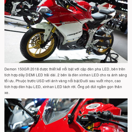
Demon 150GR 2018 được thiết kế nổi bật với cặp đèn pha LED, bên trên
tích hợp dãy DEMI LED trải dài. 2 bên là đèn xinhan LED cho ra ánh sáng
tối ưu. Phuộc trước USD với ánh vàng nổi bậ
t.
Đuôi sau vuốt nhọn, cao
tích hợp đèn hậu LED, xinhan LED tách rời. Ống pô đút ngầm gọn thân
xe.