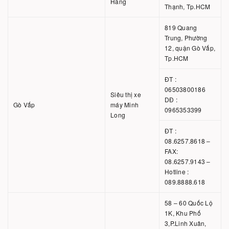
Hãng
Thạnh, Tp.HCM
819 Quang
Trung, Phường
12, quận Gò Vấp,
Tp.HCM
ĐT :
06503800186
Siêu thị xe
DĐ :
Gò Vấp
máy Minh
0965353399
Long
ĐT :
08.6257.8618 –
FAX:
08.6257.9143 –
Hotline :
089.8888.618
58 – 60 Quốc Lộ
1K, Khu Phố
3,P.Linh Xuân,