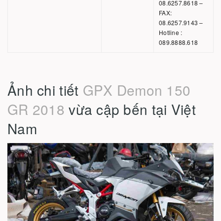
08.6257.8618 –
FAX:
08.6257.9143 –
Hotline :
089.8888.618
Ảnh chi tiết
GPX Demon 150
GR 2018
vừa cập bến tại Việt
Nam