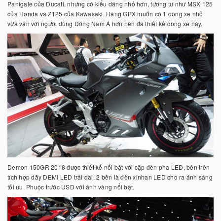
Panigale của Ducati, nhưng có kiểu dáng nhỏ hơn, tương tư như MSX 125
của Honda và Z125 của Kawasaki. Hãng GPX muốn có 1 dòng xe nhỏ
vừa vặn với người dùng Đông Nam Á hơn nên đã thiết kế dòng xe này.
Demon 150GR 2018 được thiết kế nổi bật với cặp đèn pha LED, bên trên
tích hợp dãy DEMI LED trải dài. 2 bên là đèn xinhan LED cho ra ánh sáng
tối ưu. Phuộc trước USD với ánh vàng nổi bật.