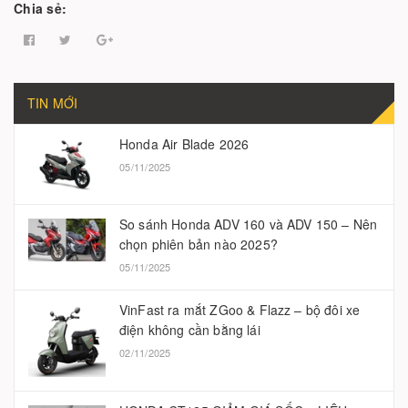
Chia sẻ:
TIN MỚI
Honda Air Blade 2026
05/11/2025
So sánh Honda ADV 160 và ADV 150 – Nên
chọn phiên bản nào 2025?
05/11/2025
VinFast ra mắt ZGoo & Flazz – bộ đôi xe
điện không cần bằng lái
02/11/2025