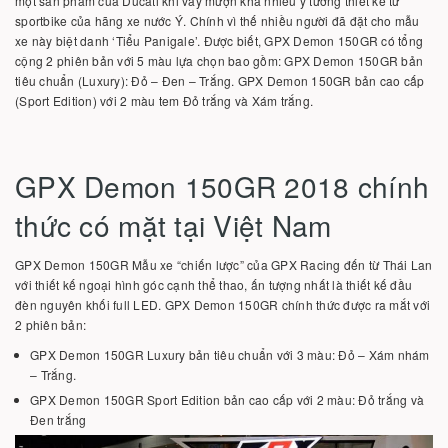
một sản phẩm của Ducati khi vay mượn khá nhiều ý tưởng thiết kế từ
sportbike của hãng xe nước Ý. Chính vì thế nhiều người đã đặt cho mẫu
xe này biệt danh ‘Tiểu Panigale’. Được biết, GPX Demon 150GR có tổng
cộng 2 phiên bản với 5 màu lựa chọn bao gồm: GPX Demon 150GR bản
tiêu chuẩn (Luxury): Đỏ – Đen – Trắng. GPX Demon 150GR bản cao cấp
(Sport Edition) với 2 màu tem Đỏ trắng và Xám trắng.
GPX Demon 150GR 2018 chính
thức có mặt tại Việt Nam
GPX Demon 150GR Mẫu xe “chiến lược” của GPX Racing đến từ Thái Lan
với thiết kế ngoại hình góc cạnh thể thao, ấn tượng nhất là thiết kế đầu
đèn nguyên khối full LED. GPX Demon 150GR chính thức được ra mắt với
2 phiên bản:
GPX Demon 150GR Luxury bản tiêu chuẩn với 3 màu: Đỏ – Xám nhám
– Trắng.
GPX Demon 150GR Sport Edition bản cao cấp với 2 màu: Đỏ trắng và
Đen trắng