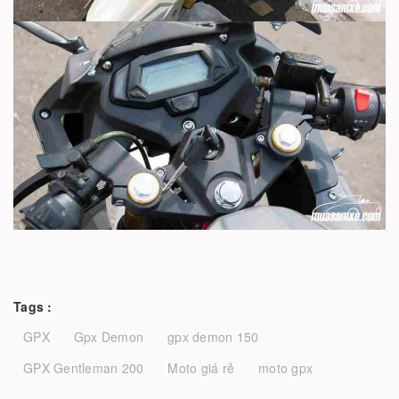
Tags :
GPX
Gpx Demon
gpx demon 150
GPX Gentleman 200
Moto giá rẻ
moto gpx