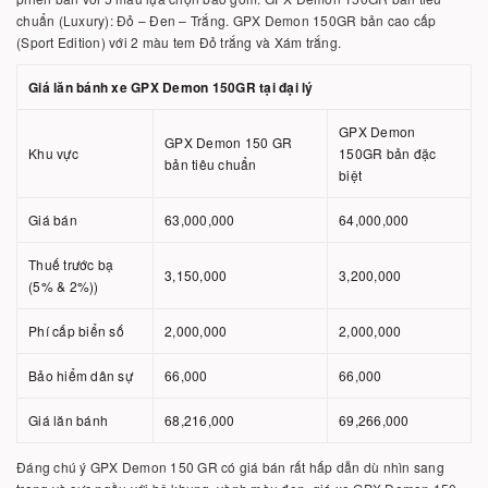
chuẩn (Luxury): Đỏ – Đen – Trắng. GPX Demon 150GR bản cao cấp
(Sport Edition) với 2 màu tem Đỏ trắng và Xám trắng.
Giá lăn bánh xe GPX Demon 150GR tại đại lý
GPX Demon
GPX Demon 150 GR
Khu vực
150GR bản đặc
bản tiêu chuẩn
biệt
Giá bán
63,000,000
64,000,000
Thuế trước bạ
3,150,000
3,200,000
(5% & 2%))
Phí cấp biển số
2,000,000
2,000,000
Bảo hiểm dân sự
66,000
66,000
Giá lăn bánh
68,216,000
69,266,000
Đáng chú ý GPX Demon 150 GR có giá bán rất hấp dẫn dù nhìn sang