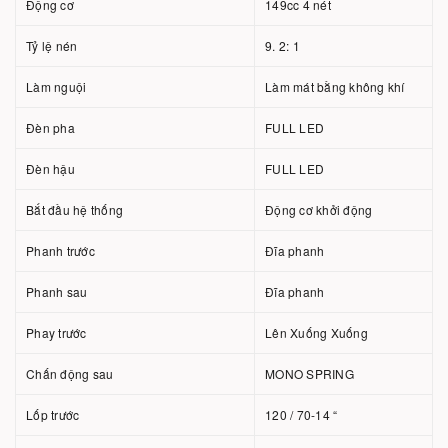
Động cơ
149cc 4 nét
Tỷ lệ nén
9. 2: 1
Làm nguội
Làm mát bằng không khí
Đèn pha
FULL LED
Đèn hậu
FULL LED
Bắt đầu hệ thống
Động cơ khởi động
Phanh trước
Đĩa phanh
Phanh sau
Đĩa phanh
Phay trước
Lên Xuống Xuống
Chấn động sau
MONO SPRING
Lốp trước
120 / 70-14 “