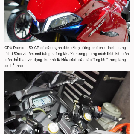
GPX Demon 150 GR có sức mạnh đến từ loại động cơ đơn xi-lanh, dung
tích 150cc và làm mát bằng không khí. Xe mang phong cách thiết kế hoàn
toàn thể thao với dạng thu nhỏ từ kiểu cách của các “ông lớn” trong làng
xe thể thao.