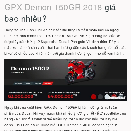
GPX Demon 150GR 2018
giá
bao nhiêu?
Hãng xe Thái Lan GPX đã gây sốc khi tung ra mẫu môtô mới có ngoại
hình thể thao mạnh mẽ GPX Demon 150 GR. Những đường nét của xe
được lấy cảm hứng từ Superbike Ducati Panigale V4 đình đám. Đây là
mẫu xe mà nhà sản xuất Thái Lan hướng đến các khách hàng trẻ tuổi, các
biker có chiều cao khiêm tốn bởi giá thành hợp lý, gọn nhẹ dễ vận hành.
Ngay khi vừa xuất hiện, GPX Demon 150GR bị lầm tưởng là một sản
phẩm của Ducati khi vay mượn khá nhiều ý tưởng thiết kế từ sportbike của
hãng xe nước Ý. Chính vì thế nhiều người đã đặt cho mẫu xe này biệt
danh ‘Tiểu Panigale’. Được biết, GPX Demon 150GR có tổng cộng 2
phiên bản với 5 màu lựa chọn bao gồm: GPX Demon 150GR bản tiêu