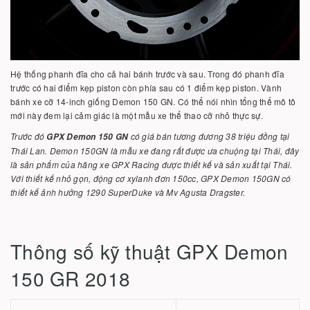
Hệ thống phanh đĩa cho cả hai bánh trước và sau. Trong đó phanh đĩa
trước có hai điểm kẹp piston còn phía sau có 1 điểm kẹp piston. Vành
bánh xe cỡ 14-inch giống Demon 150 GN. Có thể nói nhìn tổng thể mô tô
mới này đem lại cảm giác là một mẫu xe thể thao cỡ nhỏ thực sự.
Trước đó
có giá bán tương đương 38 triệu đồng tại
GPX Demon 150 GN
Thái Lan. Demon 150GN là mẫu xe đang rất được ưa chuộng tại Thái, đây
là sản phẩm của hãng xe GPX Racing được thiết kế và sản xuất tại Thái.
Với thiết kế nhỏ gọn, động cơ xylanh đơn 150cc, GPX Demon 150GN có
thiết kế ảnh hưởng 1290 SuperDuke và Mv Agusta Dragster.
Thông số kỹ thuật GPX Demon
150 GR 2018