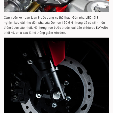
Cản trước xe hoàn toàn thuộc dạng xe thể thao. Đèn pha LED rất tinh
nghịch kéo dài như đèn pha của Demon 150 GN nhưng đã có rất nhiều
điểm được cập nhật. Hệ thống treo trước thuộc loại đảo chiều do KAYABA
thiết kế, phía sau là hệ thống giảm xóc đơn.