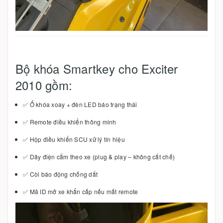
Bộ khóa Smartkey cho Exciter
2010 gồm:
✅ Ổ khóa xoay + đèn LED báo trạng thái
✅ Remote điều khiển thông minh
✅ Hộp điều khiển SCU xử lý tín hiệu
✅ Dây điện cắm theo xe (plug & play – không cắt chế)
✅ Còi báo động chống dắt
✅ Mã ID mở xe khẩn cấp nếu mất remote