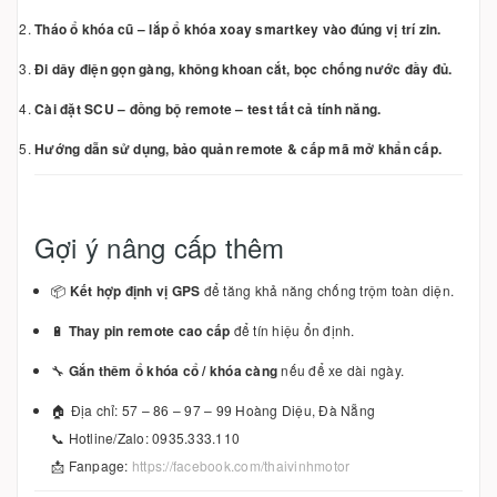
Tháo ổ khóa cũ – lắp ổ khóa xoay smartkey vào đúng vị trí zin.
Đi dây điện gọn gàng, không khoan cắt, bọc chống nước đầy đủ.
Cài đặt SCU – đồng bộ remote – test tất cả tính năng.
Hướng dẫn sử dụng, bảo quản remote & cấp mã mở khẩn cấp.
Gợi ý nâng cấp thêm
📦
Kết hợp định vị GPS
để tăng khả năng chống trộm toàn diện.
🔋
Thay pin remote cao cấp
để tín hiệu ổn định.
🔧
Gắn thêm ổ khóa cổ / khóa càng
nếu để xe dài ngày.
🏠 Địa chỉ: 57 – 86 – 97 – 99 Hoàng Diệu, Đà Nẵng
📞 Hotline/Zalo: 0935.333.110
📩 Fanpage:
https://facebook.com/thaivinhmotor