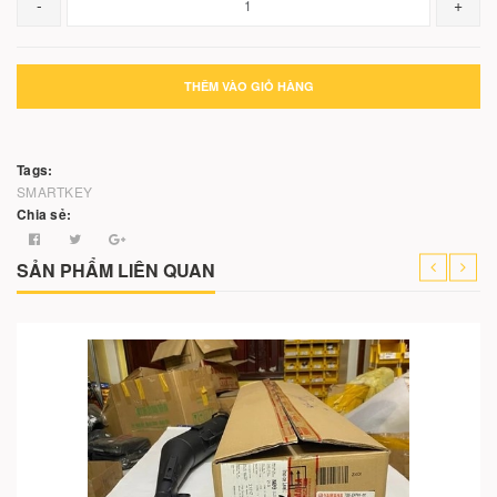
-
+
THÊM VÀO GIỎ HÀNG
Tags:
SMARTKEY
Chia sẻ:
SẢN PHẨM LIÊN QUAN