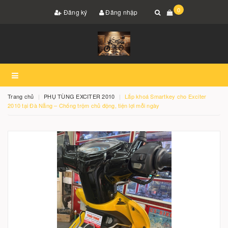
0
Đăng ký
Đăng nhập
Trang chủ
PHỤ TÙNG EXCITER 2010
Lắp khoá Smartkey cho Exciter
2010 tại Đà Nẵng – Chống trộm chủ động, tiện lợi mỗi ngày