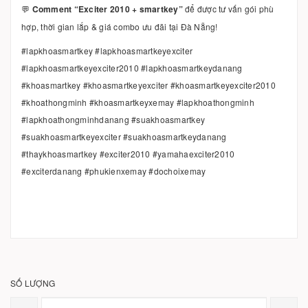
💬
Comment “Exciter 2010 + smartkey”
để được tư vấn gói phù
hợp, thời gian lắp & giá combo ưu đãi tại Đà Nẵng!
#lapkhoasmartkey #lapkhoasmartkeyexciter
#lapkhoasmartkeyexciter2010 #lapkhoasmartkeydanang
#khoasmartkey #khoasmartkeyexciter #khoasmartkeyexciter2010
#khoathongminh #khoasmartkeyxemay #lapkhoathongminh
#lapkhoathongminhdanang #suakhoasmartkey
#suakhoasmartkeyexciter #suakhoasmartkeydanang
#thaykhoasmartkey #exciter2010 #yamahaexciter2010
#exciterdanang #phukienxemay #dochoixemay
SỐ LƯỢNG