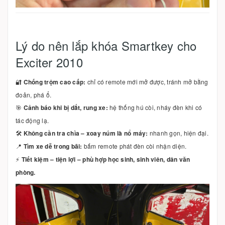
Lý do nên lắp khóa Smartkey cho
Exciter 2010
🔐
Chống trộm cao cấp:
chỉ có remote mới mở được, tránh mở bằng
đoản, phá ổ.
🎯
Cảnh báo khi bị dắt, rung xe:
hệ thống hú còi, nháy đèn khi có
tác động lạ.
🛠️
Không cần tra chìa – xoay núm là nổ máy:
nhanh gọn, hiện đại.
📍
Tìm xe dễ trong bãi:
bấm remote phát đèn còi nhận diện.
⚡
Tiết kiệm – tiện lợi – phù hợp học sinh, sinh viên, dân văn
phòng.