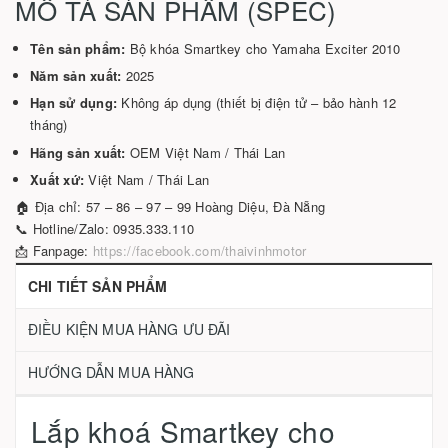
MÔ TẢ SẢN PHẨM (SPEC)
Tên sản phẩm:
Bộ khóa Smartkey cho Yamaha Exciter 2010
Năm sản xuất:
2025
Hạn sử dụng:
Không áp dụng (thiết bị điện tử – bảo hành 12
tháng)
Hãng sản xuất:
OEM Việt Nam / Thái Lan
Xuất xứ:
Việt Nam / Thái Lan
🏠 Địa chỉ: 57 – 86 – 97 – 99 Hoàng Diệu, Đà Nẵng
📞 Hotline/Zalo: 0935.333.110
📩 Fanpage:
https://facebook.com/thaivinhmotor
CHI TIẾT SẢN PHẨM
ĐIỀU KIỆN MUA HÀNG ƯU ĐÃI
HƯỚNG DẪN MUA HÀNG
Lắp khoá Smartkey cho