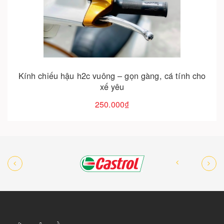
Cho vào giỏ hàng
gàng, cá tính cho
Che két nước cnc cho xe sh, vario, ab
ưu hệ thống làm mát
750.000₫
950.000₫