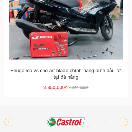
Cho vào giỏ hàng
Phuộc rcb vs cho air blade chính hãng bình dầu rời
tại đà nẵng
3.850.000₫
4.850.000₫