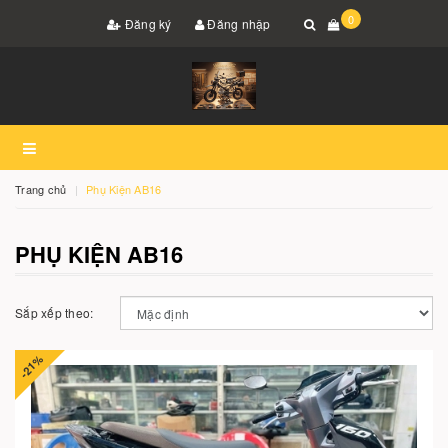
0
Đăng ký
Đăng nhập
Trang chủ
Phụ Kiện AB16
PHỤ KIỆN AB16
Sắp xếp theo:
-21%