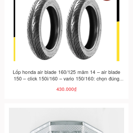
Cho vào giỏ hàng
Lốp honda air blade 160/125 mâm 14 – air blade
150 – click 150i/160 – vario 150/160: chọn đúng
size, chạy êm và bám đường
430.000₫