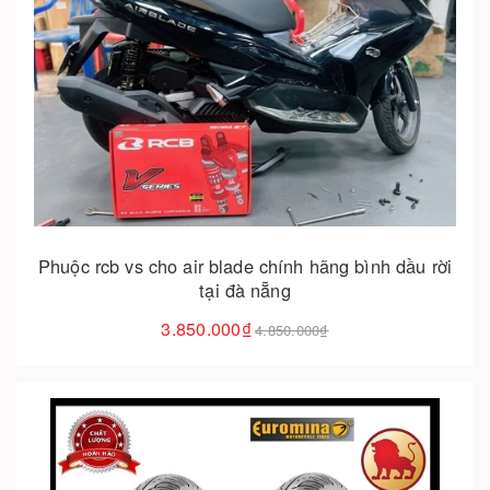
Cho vào giỏ hàng
Phuộc rcb vs cho air blade chính hãng bình dầu rời
tại đà nẵng
3.850.000₫
4.850.000₫