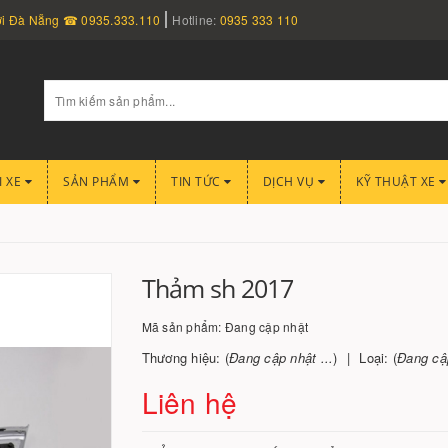
nơi Đà Nẵng ☎ 0935.333.110
Hotline:
0935 333 110
I XE
SẢN PHẨM
TIN TỨC
DỊCH VỤ
KỸ THUẬT XE
Thảm sh 2017
Mã sản phẩm:
Đang cập nhật
Thương hiệu: (
Đang cập nhật ...
)
Loại: (
Đang cập
Liên hệ