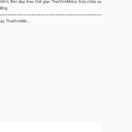
00% Bền đẹp theo thời gian ThaiVinhMotor Sửa chữa xe
Nẵng
==========================================
áy ThaiVinhMo...