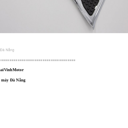
 Đà Nẵng
=====================================
haiVinhMotor
e máy Đà Nẵng