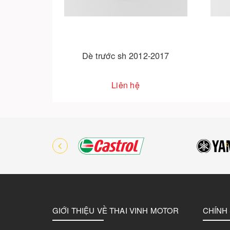
Dè trước sh 2012-2017
Dè sau sh 2012-2017
Liên hệ
Liên hệ
GIỚI THIỆU VỀ THAI VINH MOTOR
CHÍNH