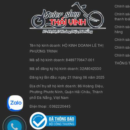
Chính sác
Chính sác
thanh to
Chính sá
hàng
Chính sá
Tên hộ kinh doanh: HỘ KINH DOANH LÊ THỊ
Chính sác
PHƯƠNG TRINH
Chính sá
Mã số hộ kinh doanh: 8489770647-001
THÔNG T
Mã số đăng ký hộ kinh doanh: 32A8042030
Đăng ký lần đầu: ngày 21 tháng 06 năm 2025
Địa chỉ trụ sở hộ kinh doanh: 86 Hoàng Diệu,
Phường Phước Ninh, Quận Hải Châu, Thành
phố Đà Nẵng, Việt Nam
Điện thoại : 0362220445