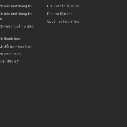
h bảo mật thông tin
Điều khoản sử dụng
h bảo mật thông tin
Dịch vụ tiện ích
án
Quyền sở hữu trí tuệ
ch vận chuyển & giao
ch thanh toán
h đổi trả – bảo hành
ch kiểm hàng
IN LIÊN HỆ