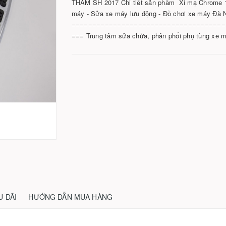
THẢM SH 2017 Chi tiết sản phẩm Xi mạ Chrome 1
máy - Sửa xe máy lưu động - Đồ chơi xe máy Đà 
=====================================
=== Trung tâm sửa chửa, phân phối phụ tùng xe m
U ĐÃI
HƯỚNG DẪN MUA HÀNG