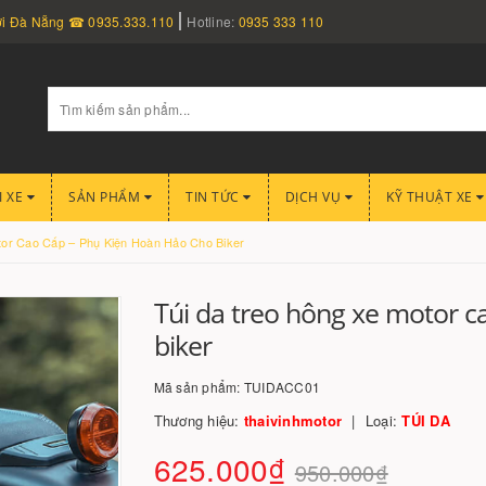
nơi Đà Nẵng ☎ 0935.333.110
Hotline:
0935 333 110
I XE
SẢN PHẨM
TIN TỨC
DỊCH VỤ
KỸ THUẬT XE
tor Cao Cấp – Phụ Kiện Hoàn Hảo Cho Biker
Túi da treo hông xe motor c
biker
Mã sản phẩm:
TUIDACC01
Thương hiệu:
thaivinhmotor
Loại:
TÚI DA
625.000₫
950.000₫