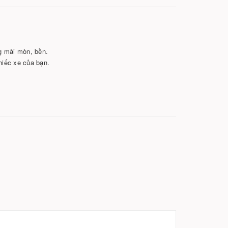
g mài mòn, bền.
hiếc xe của bạn.