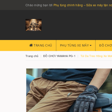
Chào mừng bạn tới
Phụ tùng chính hãng – Sửa xe máy tận 
TRANG CHỦ
PHỤ TÙNG XE MÁY
ĐỒ CHƠ
Trang chủ
ĐỒ CHƠI YAMAHA PG-1
Túi Da Treo Hông Xe Mo