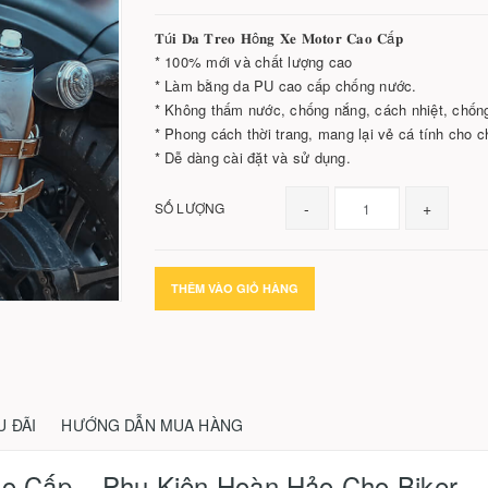
𝐓ú𝐢 𝐃𝐚 𝐓𝐫𝐞𝐨 𝐇ô𝐧𝐠 𝐗𝐞 𝐌𝐨𝐭𝐨𝐫 𝐂𝐚𝐨 𝐂ấ𝐩
* 100% mới và chất lượng cao
* Làm bằng da PU cao cấp chống nước.
* Không thấm nước, chống nắng, cách nhiệt, chốn
* Phong cách thời trang, mang lại vẻ cá tính cho c
* Dễ dàng cài đặt và sử dụng.
-
+
SỐ LƯỢNG
THÊM VÀO GIỎ HÀNG
U ĐÃI
HƯỚNG DẪN MUA HÀNG
ao Cấp – Phụ Kiện Hoàn Hảo Cho Biker