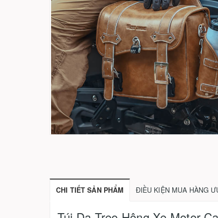
CHI TIẾT SẢN PHẨM
ĐIỀU KIỆN MUA HÀNG Ư
Túi Da Treo Hông Xe Motor C