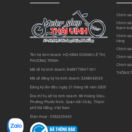
Chính sác
Chính sác
thanh to
Chính sá
hàng
Chính sá
Tên hộ kinh doanh: HỘ KINH DOANH LÊ THỊ
Chính sác
PHƯƠNG TRINH
Chính sá
Mã số hộ kinh doanh: 8489770647-001
THÔNG T
Mã số đăng ký hộ kinh doanh: 32A8042030
Đăng ký lần đầu: ngày 21 tháng 06 năm 2025
Địa chỉ trụ sở hộ kinh doanh: 86 Hoàng Diệu,
Phường Phước Ninh, Quận Hải Châu, Thành
phố Đà Nẵng, Việt Nam
Điện thoại : 0362220445