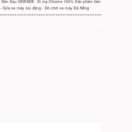
iền Đèn Sau GRANDE Xi mạ Chrome 100% Sản phẩm bền
 - Sửa xe máy lưu động - Đồ chơi xe máy Đà Nẵng
==========================================