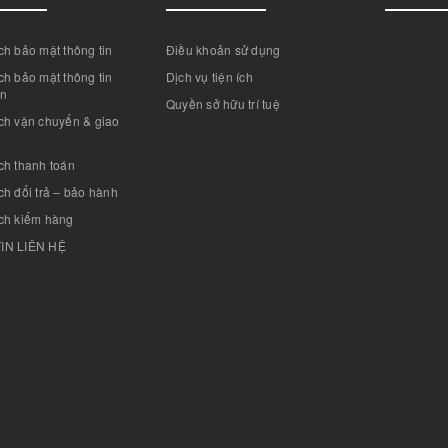
h bảo mật thông tin
Điều khoản sử dụng
h bảo mật thông tin
Dịch vụ tiện ích
án
Quyền sở hữu trí tuệ
ch vận chuyển & giao
ch thanh toán
h đổi trả – bảo hành
ch kiểm hàng
IN LIÊN HỆ