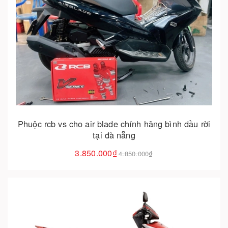
Cho vào giỏ hàng
Phuộc rcb vs cho air blade chính hãng bình dầu rời
tại đà nẵng
3.850.000₫
4.850.000₫