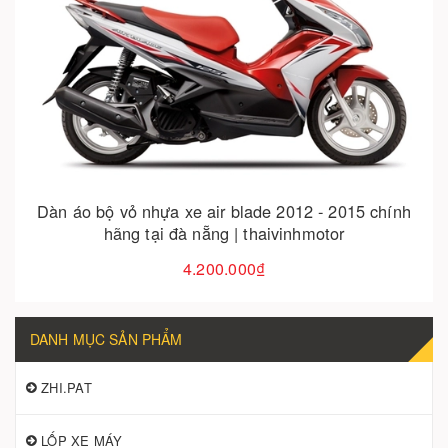
Cho vào giỏ hàng
Dàn áo bộ vỏ nhựa xe air blade 2012 - 2015 chính
hãng tại đà nẵng | thaivinhmotor
4.200.000₫
DANH MỤC SẢN PHẨM
ZHI.PAT
LỐP XE MÁY