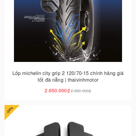
Cho vào giỏ hàng
Lốp michelin city grip 2 120/70-15 chính hãng giá
tốt đà nẵng | thaivinhmotor
2.650.000₫
2.850.000₫
-24%