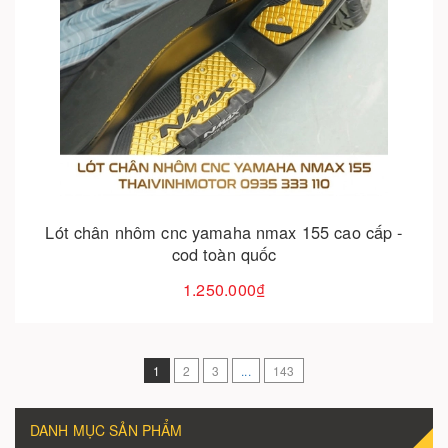
Cho vào giỏ hàng
Lót chân nhôm cnc yamaha nmax 155 cao cấp -
cod toàn quốc
1.250.000₫
1
2
3
...
143
DANH MỤC SẢN PHẨM