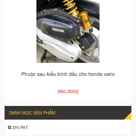
Cho vào giỏ hàng
Phuộc sau kiểu bình dầu cho honda vario
950.000₫
DANH MỤC SẢN PHẨM
ZHI.PAT