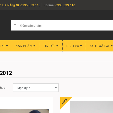
nơi Đà Nẵng ☎ 0935.333.110
Hotline:
0935 333 110
I XE
SẢN PHẨM
TIN TỨC
DỊCH VỤ
KỸ THUẬT XE
2012
theo:
-44%