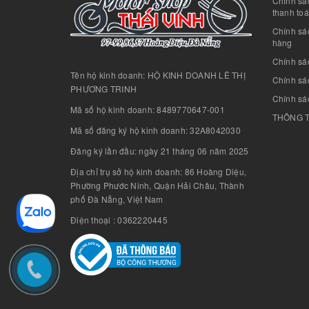
Chính sác
thanh to
Chính sá
hàng
Chính sá
Tên hộ kinh doanh: HỘ KINH DOANH LÊ THỊ
Chính sác
PHƯƠNG TRINH
Chính sá
Mã số hộ kinh doanh: 8489770647-001
THÔNG T
Mã số đăng ký hộ kinh doanh: 32A8042030
Đăng ký lần đầu: ngày 21 tháng 06 năm 2025
Địa chỉ trụ sở hộ kinh doanh: 86 Hoàng Diệu,
Phường Phước Ninh, Quận Hải Châu, Thành
phố Đà Nẵng, Việt Nam
Điện thoại : 0362220445