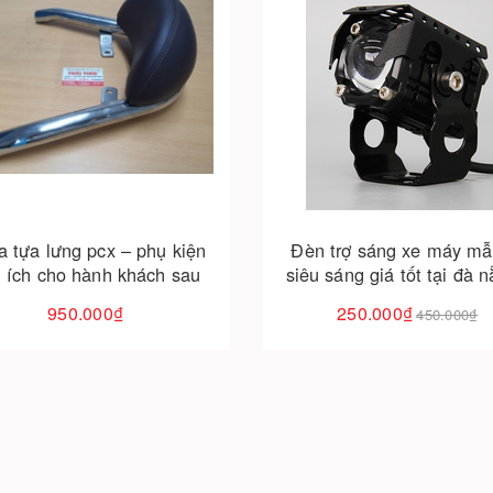
Cho vào giỏ hàng
Cho vào giỏ hàng
 tựa lưng pcx – phụ kiện
Đèn trợ sáng xe máy mẫ
n ích cho hành khách sau
siêu sáng giá tốt tại đà n
thaivinhmotor
950.000₫
250.000₫
450.000₫