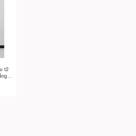
u t2
ẵng |