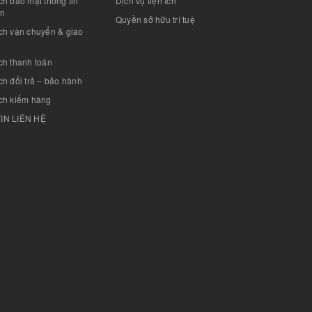
h bảo mật thông tin
Dịch vụ tiện ích
án
Quyền sở hữu trí tuệ
ch vận chuyển & giao
ch thanh toán
h đổi trả – bảo hành
ch kiểm hàng
IN LIÊN HỆ