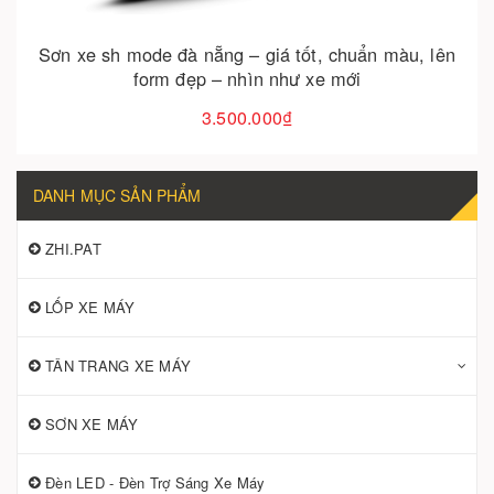
Sơn xe sh mode đà nẵng – giá tốt, chuẩn màu, lên
form đẹp – nhìn như xe mới
3.500.000₫
DANH MỤC SẢN PHẨM
ZHI.PAT
LỐP XE MÁY
TÂN TRANG XE MÁY
SƠN XE MÁY
Đèn LED - Đèn Trợ Sáng Xe Máy