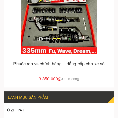
Cho vào giỏ hàng
Phuộc rcb vs chính hãng – đẳng cấp cho xe số
3.850.000₫
4.350.000₫
DANH MỤC SẢN PHẨM
ZHI.PAT