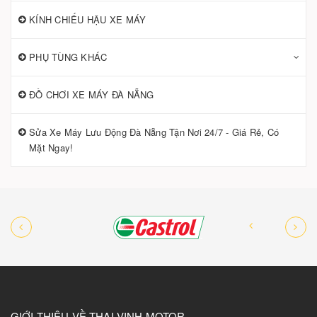
KÍNH CHIẾU HẬU XE MÁY
PHỤ TÙNG KHÁC
ĐỒ CHƠI XE MÁY ĐÀ NẴNG
Sửa Xe Máy Lưu Động Đà Nẵng Tận Nơi 24/7 - Giá Rẻ, Có
Mặt Ngay!
GIỚI THIỆU VỀ THAI VINH MOTOR